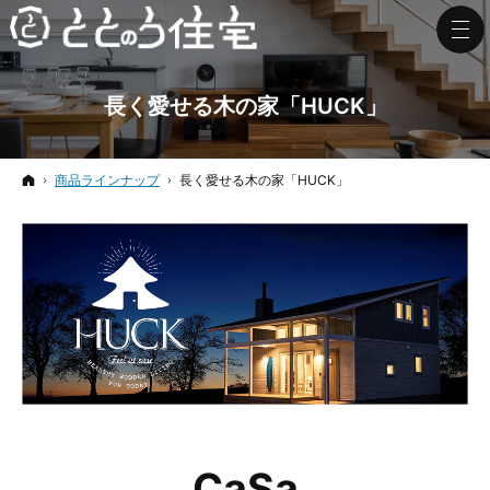
長く愛せる木の家「HUCK」
ホーム
商品ラインナップ
長く愛せる木の家「HUCK」
CaSa