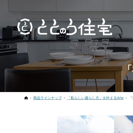
「
ホーム
商品ラインナップ
「私らしい暮らし方」を叶えるArie
「